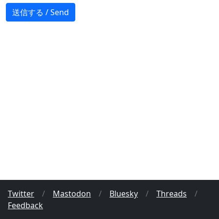
Twitter
/
Mastodon
/
Bluesky
/
Threads
/
Feedback